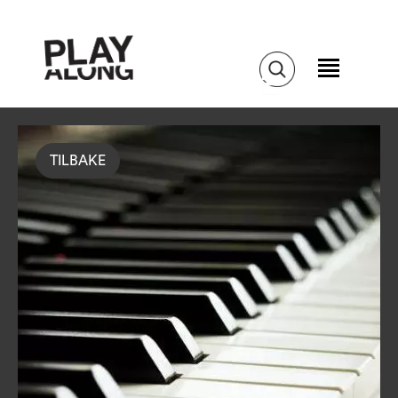
TILBAKE