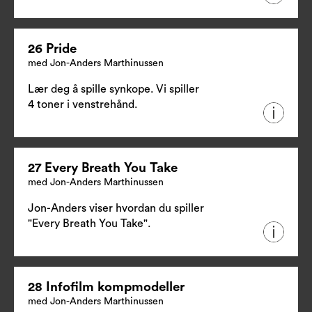
26 Pride
med Jon-Anders Marthinussen
Lær deg å spille synkope. Vi spiller
4 toner i venstrehånd.
27 Every Breath You Take
med Jon-Anders Marthinussen
Jon-Anders viser hvordan du spiller
"Every Breath You Take".
28 Infofilm kompmodeller
med Jon-Anders Marthinussen