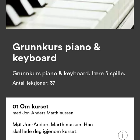
Grunnkurs piano &
keyboard
Grunnkurs piano & keyboard. lære å spille.
Antall leksjoner:
37
01 Om kurset
med Jon-Anders Marthinussen
Møt Jon-Anders Marthinussen. Han
skal lede deg igjenom kurset.