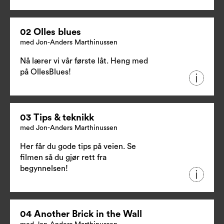
02 Olles blues
med Jon-Anders Marthinussen
Nå lærer vi vår første låt. Heng med
på OllesBlues!
03 Tips & teknikk
med Jon-Anders Marthinussen
Her får du gode tips på veien. Se
filmen så du gjør rett fra
begynnelsen!
04 Another Brick in the Wall