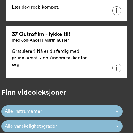
Lær deg rock-kompet.
37 Outrofilm - lykke til!
med Jon-Anders Marthinussen
Gratulerer! Nå er du ferdig med
grunnkurset. Jon-Anders takker for
seg!
Finn videoleksjoner