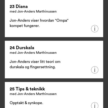
23 Diana
med Jon-Anders Marthinussen
Jon-Anders viser hvordan "Ompa"
kompet fungerer.
24 Durskala
med Jon-Anders Marthinussen
Jon-Anders viser litt teori om
durskala og fingersettning.
25 Tips & teknikk
med Jon-Anders Marthinussen
Opptakt & synkope.