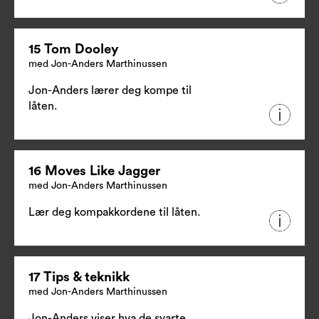
15 Tom Dooley
med Jon-Anders Marthinussen
Jon-Anders lærer deg kompe til
låten.
16 Moves Like Jagger
med Jon-Anders Marthinussen
Lær deg kompakkordene til låten.
17 Tips & teknikk
med Jon-Anders Marthinussen
Jon-Anders viser hva de svarte