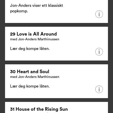
Jon-Anders viser ett klassiskt
popkomp.
29 Love is All Around
med Jon-Anders Marthinussen
Lær deg kompe låten.
30 Heart and Soul
med Jon-Anders Marthinussen
Lær deg kompe låten.
31 House of the Rising Sun