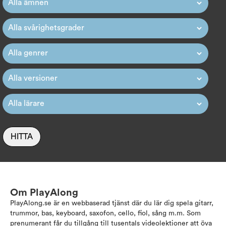
HITTA
Om PlayAlong
PlayAlong.se är en webbaserad tjänst där du lär dig spela gitarr,
trummor, bas, keyboard, saxofon, cello, fiol, sång m.m. Som
prenumerant får du tillgång till tusentals videolektioner att öva