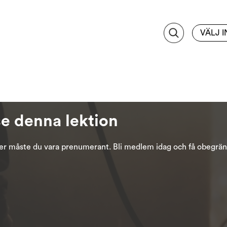
VÄLJ 
se denna lektion
oner måste du vara prenumerant. Bli medlem idag och få obegräns