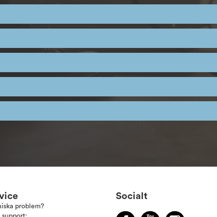
vice
Socialt
niska problem?
 support: