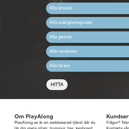
HITTA
Om PlayAlong
Kundser
PlayAlong.se är en webbaserad tjänst där du
Frågor? Tek
lär dig spela gitarr, trummor, bas, keyboard,
Kontakta vår