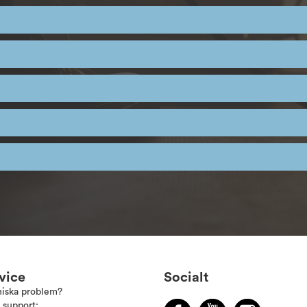
vice
Socialt
niska problem?
 support: