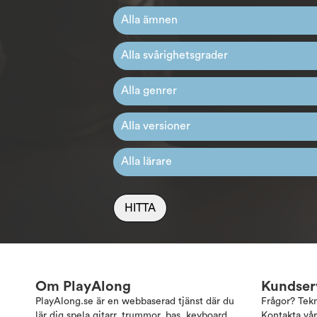
HITTA
Om PlayAlong
Kundser
PlayAlong.se är en webbaserad tjänst där du
Frågor? Tek
lär dig spela gitarr, trummor, bas, keyboard,
Kontakta vår