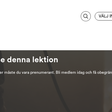
VÄLJ 
se denna lektion
oner måste du vara prenumerant. Bli medlem idag och få obegräns