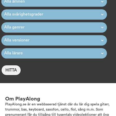
HITTA
Om PlayAlong
PlayAlong.se är en webbaserad tjänst där du lär dig spela gitarr,
trummor, bas, keyboard, saxofon, cello, fiol, sång m.m. Som
prenumerant får du tillgång till tusentals videolektioner att öva