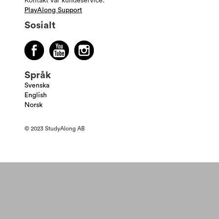
Kontakt vår kundeservice:
PlayAlong Support
Sosialt
Språk
Svenska
English
Norsk
© 2023 StudyAlong AB