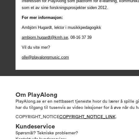
Interessen for PlayAlong som plattform for e-learning, kommunika
som et av sine forskningsprosjekter siden 2012.
For mer informasjon:
Ambjörn Hugardt, lektor i musikkpedagogikk
ambjorn.hugardt@kmh.se
, 08-16 37 39
Vil du vite mer?
olle@playalongmusic.com
Om PlayAlong
PlayAlong.se er en nettbasert tjeneste hvor du lærer å spille g
har du tilgang til tusenvis av video leksjoner for å øve når du h
COPYRIGHT_NOTICE
COPYRIGHT_NOTICE_LINK
.
Kundeservice
Spørsmål? Tekniske problemer?