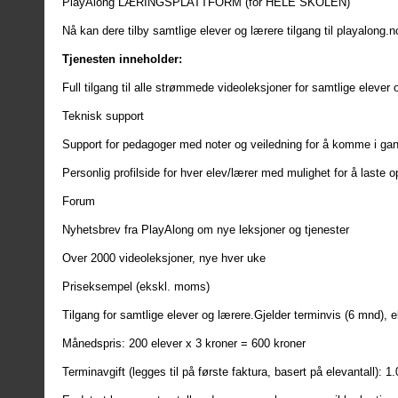
PlayAlong LÆRINGSPLATTFORM (for HELE SKOLEN)
Nå kan dere tilby samtlige elever og lærere tilgang til playalong.n
Tjenesten inneholder:
Full tilgang til alle strømmede videoleksjoner for samtlige elever 
Teknisk support
Support for pedagoger med noter og veiledning for å komme i ga
Personlig profilside for hver elev/lærer med mulighet for å laste o
Forum
Nyhetsbrev fra PlayAlong om nye leksjoner og tjenester
Over 2000 videoleksjoner, nye hver uke
Priseksempel (ekskl. moms)
Tilgang for samtlige elever og lærere.Gjelder terminvis (6 mnd), e
Månedspris: 200 elever x 3 kroner = 600 kroner
Terminavgift (legges til på første faktura, basert på elevantall): 1