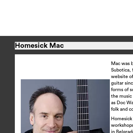
Homesick Mac
Mac was b
Subotica, 
website o
guitar sin
forms of s
the music
as Doc Wa
folk and c
Homesick 
workshops 
in Belgrad